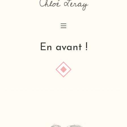
Chloé Leray
chloeaimedessiner@gmail.com
En avant !