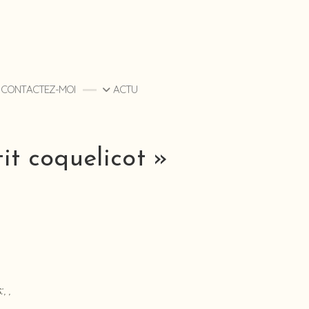
CONTACTEZ-MOI
ACTU
it coquelicot »
:
,
,