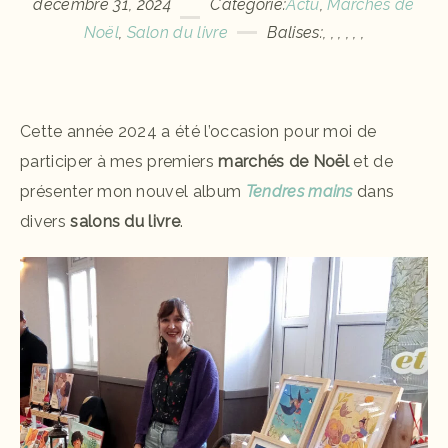
décembre 31, 2024
Catégorie:
Actu
,
Marchés de
Noël
,
Salon du livre
Balises:
,
,
,
,
,
,
Cette année 2024 a été l’occasion pour moi de
participer à mes premiers
marchés de Noël
et de
présenter mon nouvel album
Tendres mains
dans
divers
salons du livre
.