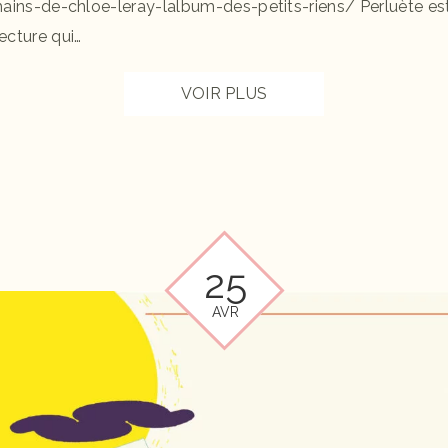
mains-de-chloe-leray-lalbum-des-petits-riens/ Perluète es
ecture qui…
VOIR PLUS
25
AVR