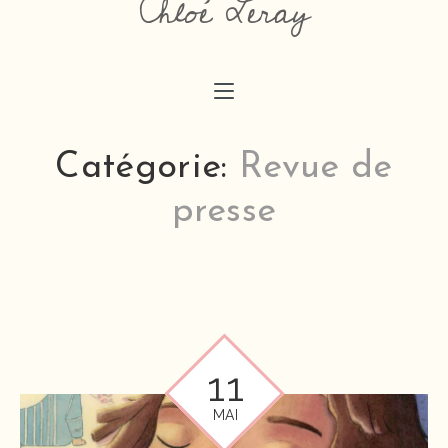
Chloé Leray
chloeaimedessiner@gmail.com
Catégorie:
Revue de
presse
11
MAI