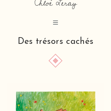
Chloé Leray
chloeaimedessiner@gmail.com
Des trésors cachés