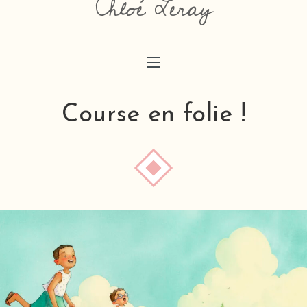
Chloé Leray
chloeaimedessiner@gmail.com
Course en folie !