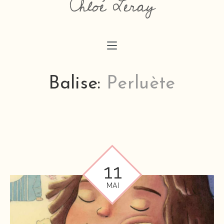
Chloé Leray
chloeaimedessiner@gmail.com
Balise:
Perluète
11
MAI