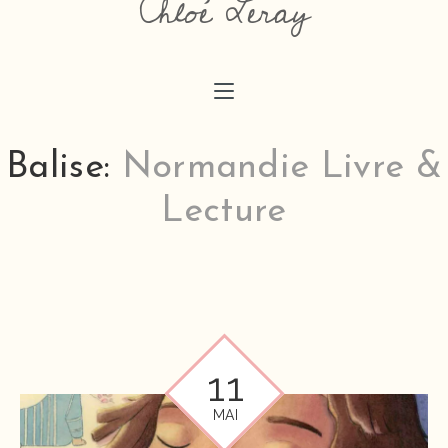
Chloé Leray
chloeaimedessiner@gmail.com
Balise:
Normandie Livre &
Lecture
11
MAI