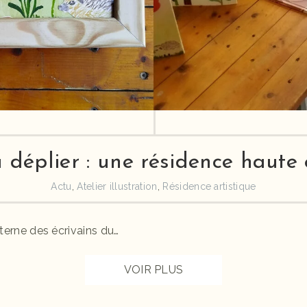
 déplier : une résidence haute
Actu
,
Atelier illustration
,
Résidence artistique
terne des écrivains du…
VOIR PLUS