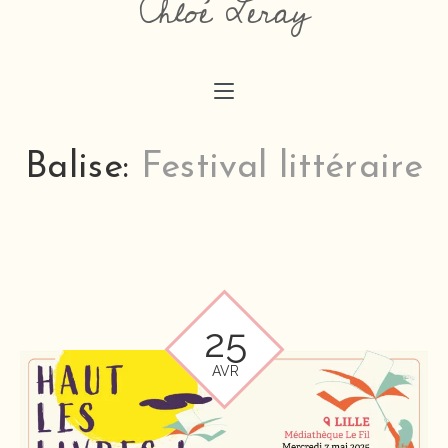
Chloé Leray
chloeaimedessiner@gmail.com
Balise:
Festival littéraire
25
AVR